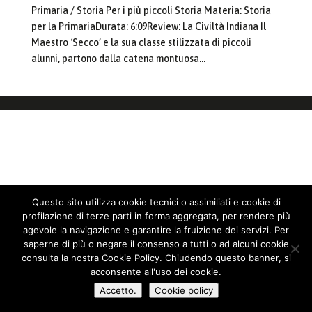
Primaria / Storia Per i più piccoli Storia Materia: Storia
per la PrimariaDurata: 6:09Review: La Civiltà Indiana Il
Maestro ‘Secco’ e la sua classe stilizzata di piccoli
alunni, partono dalla catena montuosa...
Questo sito utilizza cookie tecnici o assimiliati e cookie di
profilazione di terze parti in forma aggregata, per rendere più
agevole la navigazione e garantire la fruizione dei servizi. Per
saperne di più o negare il consenso a tutti o ad alcuni cookie
consulta la nostra Cookie Policy. Chiudendo questo banner, si
acconsente all'uso dei cookie.
Accetto.
Cookie policy