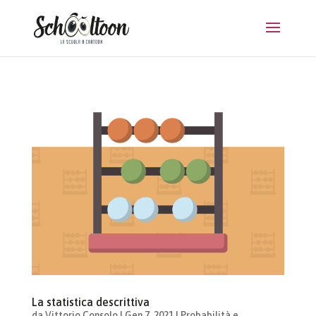
La statistica descrittiva
da
Vittorio Consolo
|
Gen 7, 2021
|
Probabilità e