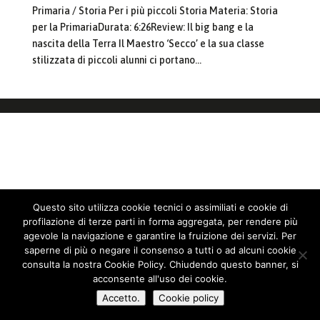
Primaria / Storia Per i più piccoli Storia Materia: Storia
per la PrimariaDurata: 6:26Review: Il big bang e la
nascita della Terra Il Maestro ‘Secco’ e la sua classe
stilizzata di piccoli alunni ci portano...
Questo sito utilizza cookie tecnici o assimiliati e cookie di
profilazione di terze parti in forma aggregata, per rendere più
agevole la navigazione e garantire la fruizione dei servizi. Per
saperne di più o negare il consenso a tutti o ad alcuni cookie
consulta la nostra Cookie Policy. Chiudendo questo banner, si
acconsente all'uso dei cookie.
Accetto.
Cookie policy