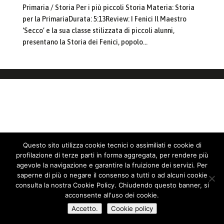
Primaria / Storia Per i più piccoli Storia Materia: Storia
per la PrimariaDurata: 5:13Review: I Fenici Il Maestro
‘Secco’ e la sua classe stilizzata di piccoli alunni,
presentano la Storia dei Fenici, popolo...
Questo sito utilizza cookie tecnici o assimiliati e cookie di
profilazione di terze parti in forma aggregata, per rendere più
agevole la navigazione e garantire la fruizione dei servizi. Per
saperne di più o negare il consenso a tutti o ad alcuni cookie
consulta la nostra Cookie Policy. Chiudendo questo banner, si
acconsente all'uso dei cookie.
Accetto.
Cookie policy