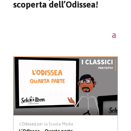
scoperta dell’Odissea!
L'Odissea
L'Odissea per la Scuola Media
L’Odissea – Quarta parte