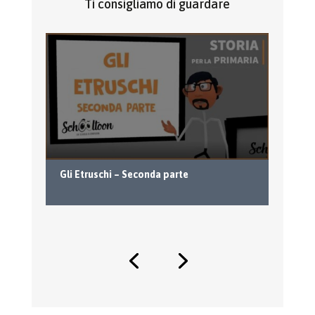
Ti consigliamo di guardare
Il
Gli Etruschi – Seconda parte
l