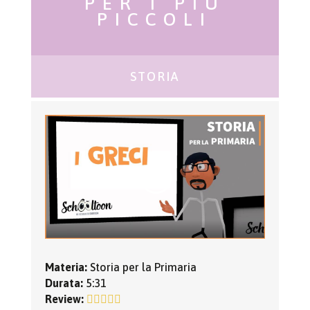
PER I PIÙ
PICCOLI
STORIA
Materia:
Storia per la Primaria
Durata:
5:31
Review: