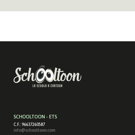
SCHOOLTOON - ETS
C.F.: 96637260587
info@schooltoon.com