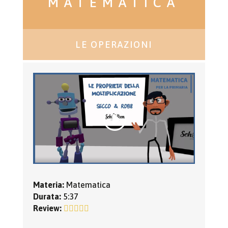
MATEMATICA
LE OPERAZIONI
Materia:
Matematica
Durata:
5:37
Review: