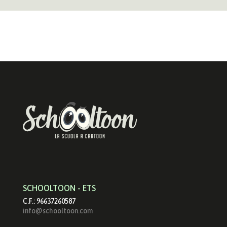
SCHOOLTOON - ETS
C.F.: 96637260587
info@schooltoon.com