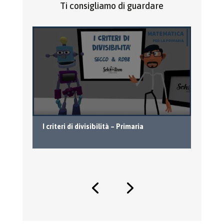
Ti consigliamo di guardare
I criteri di divisibilità – Primaria
Pr