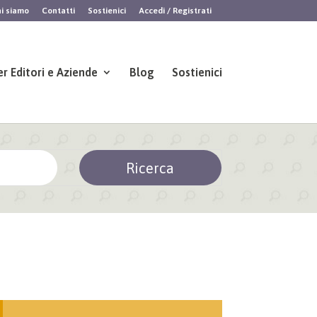
i siamo
Contatti
Sostienici
Accedi / Registrati
er Editori e Aziende
Blog
Sostienici