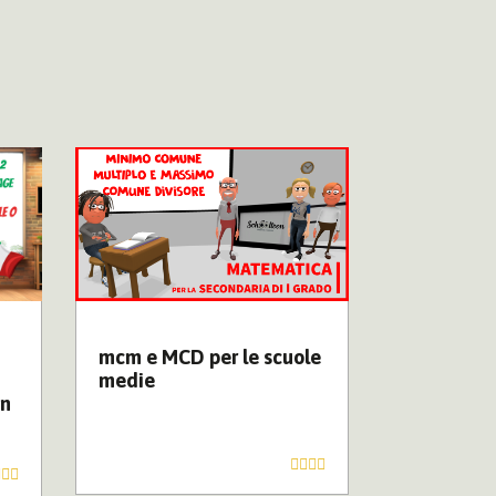
L'Iliade
mcm e MCD per le scuole
L’Iliade –
medie
in