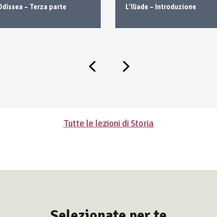
Odissea – Terza parte
L’Iliade – Introduzione
Tutte le lezioni di Storia
Selezionate per te