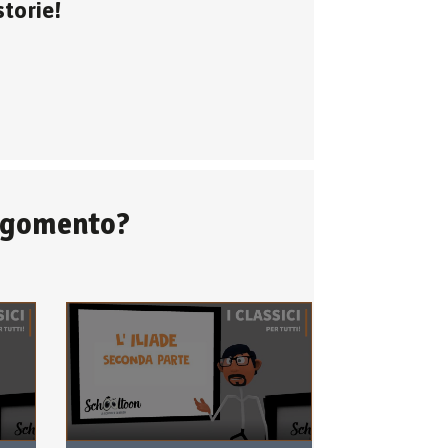
storie!
argomento?