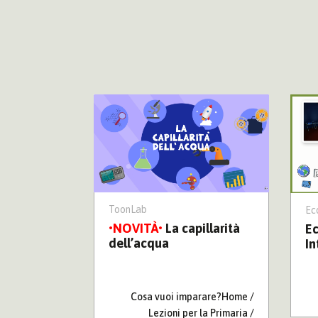
ToonLab
Ec
La capillarità
 e la sua
Ec
dell’acqua
ica
In
Cosa vuoi imparare?Home /
Lezioni per la Primaria /