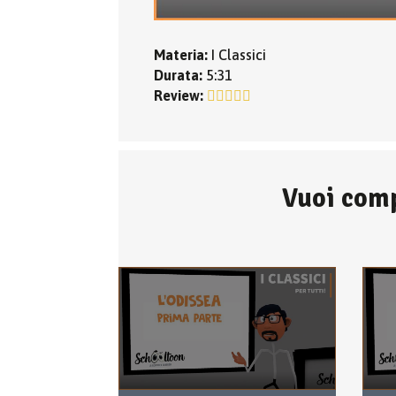
Materia:
I Classici
Durata:
5:31
Review:
Vuoi comp