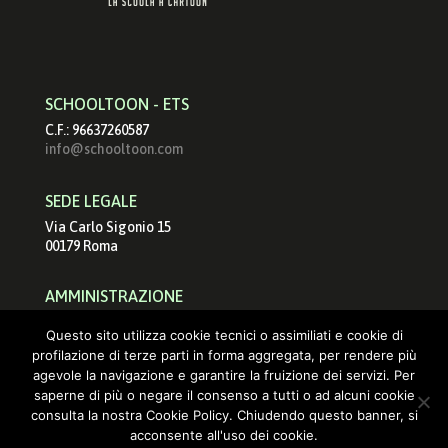
SCHOOLTOON - ETS
C.F.: 96637260587
info@schooltoon.com
SEDE LEGALE
Via Carlo Sigonio 15
00179 Roma
AMMINISTRAZIONE
schooltoonets@pec.it
Questo sito utilizza cookie tecnici o assimiliati e cookie di
info@schooltoon.com
profilazione di terze parti in forma aggregata, per rendere più
agevole la navigazione e garantire la fruizione dei servizi. Per
saperne di più o negare il consenso a tutti o ad alcuni cookie
consulta la nostra Cookie Policy. Chiudendo questo banner, si
acconsente all'uso dei cookie.