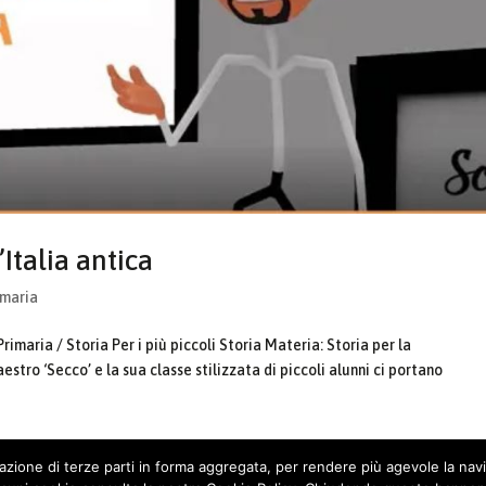
’Italia antica
imaria
imaria / Storia Per i più piccoli Storia Materia: Storia per la
aestro ‘Secco’ e la sua classe stilizzata di piccoli alunni ci portano
ilazione di terze parti in forma aggregata, per rendere più agevole la nav