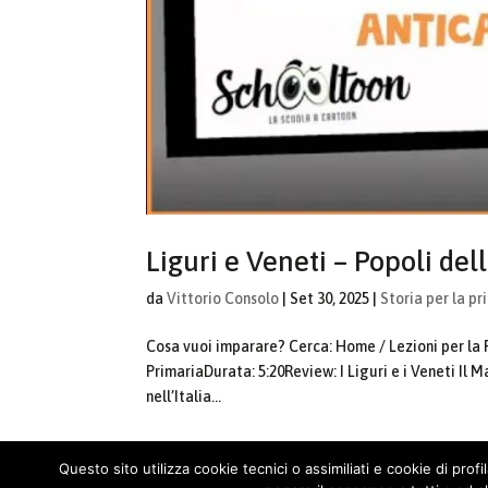
Liguri e Veneti – Popoli dell
da
Vittorio Consolo
|
Set 30, 2025
|
Storia per la pr
Cosa vuoi imparare? Cerca: Home / Lezioni per la Pr
PrimariaDurata: 5:20Review: I Liguri e i Veneti Il M
nell’Italia...
Questo sito utilizza cookie tecnici o assimiliati e cookie di prof
« Post precedenti