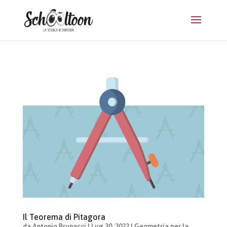
Il Teorema di Pitagora
da
Antonio Brunacci
|
Lug 30, 2022
|
Geometria per la