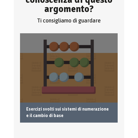
argomento?
Ti consigliamo di guardare
Esercizi svolti sui sistemi di numerazione
Co
e il cambio di base
nu