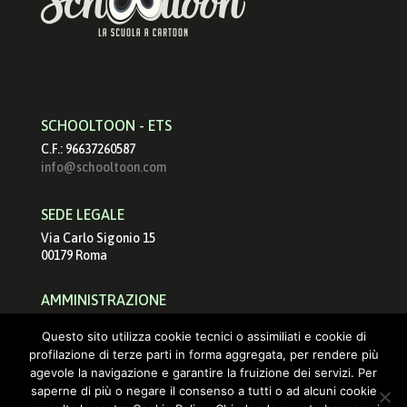
SCHOOLTOON - ETS
C.F.: 96637260587
info@schooltoon.com
SEDE LEGALE
Via Carlo Sigonio 15
00179 Roma
AMMINISTRAZIONE
schooltoonets@pec.it
Questo sito utilizza cookie tecnici o assimiliati e cookie di
info@schooltoon.com
profilazione di terze parti in forma aggregata, per rendere più
agevole la navigazione e garantire la fruizione dei servizi. Per
saperne di più o negare il consenso a tutti o ad alcuni cookie